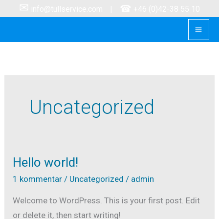
✉
Hoppa
☎
info@tullservice.com
|
+46 (0)42-38 55 10
till
innehåll
Uncategorized
Hello world!
Hello
world!
1 kommentar
/
Uncategorized
/
admin
Welcome to WordPress. This is your first post. Edit
or delete it, then start writing!