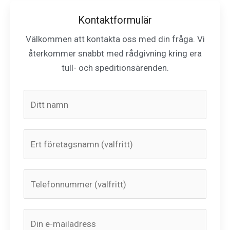
Kontaktformulär
Välkommen att kontakta oss med din fråga. Vi
återkommer snabbt med rådgivning kring era
tull- och speditionsärenden.
N
a
m
F
n
ö
:
r
*
T
e
e
t
l
M
a
E
e
e
g